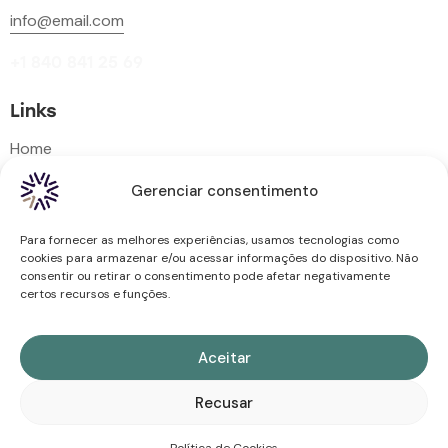
info@email.com
+1 840 841 25 69
Links
Home
Services
Gerenciar consentimento
About Us
Para fornecer as melhores experiências, usamos tecnologias como
Blog
cookies para armazenar e/ou acessar informações do dispositivo. Não
Contact
consentir ou retirar o consentimento pode afetar negativamente
certos recursos e funções.
Newsletter
Aceitar
[mc4wp_form id="461" element_id="style-9"]
Recusar
ThemeREX
© 2026. All rights reserved.