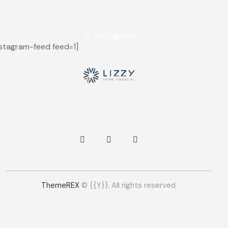
instagram
nstagram-feed feed=1]
ThemeREX
© {{Y}}. All rights reserved.